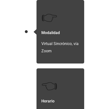
👉
Modalidad
Virtual Sincrónico, vía
Zoom
👈
Horario